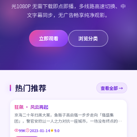
光1080P 无需下载即点即播，多线路高速切换、中
文字幕同步，无广告畅享纯净观影。
立即观看
浏览分类
热门推荐
查看全部 →
45:42
狂飙 · 风云再起
CN
京海二十年扫黑大案，鱼贩子高启强一步步走向「强盛集
团」，警官安欣以一人之力对抗一座城市，一场没有终点的较
量。
99K
2023-01-14
9.0