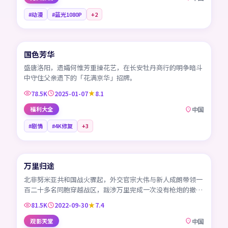
#动漫
#蓝光1080P
+
2
45:24
国色芳华
CN
盛唐洛阳，遗孀何惟芳重操花艺，在长安牡丹商行的明争暗斗
中守住父亲遗下的「花满京华」招牌。
78.5K
2025-01-07
8.1
福利大全
中国
#剧情
#4K修复
+
3
99:14
万里归途
CN
北非努米亚共和国战火骤起，外交官宗大伟与新人成朗带领一
百二十多名同胞穿越战区，跋涉万里完成一次没有枪炮的撤
侨。
81.5K
2022-09-30
7.4
观影天堂
中国