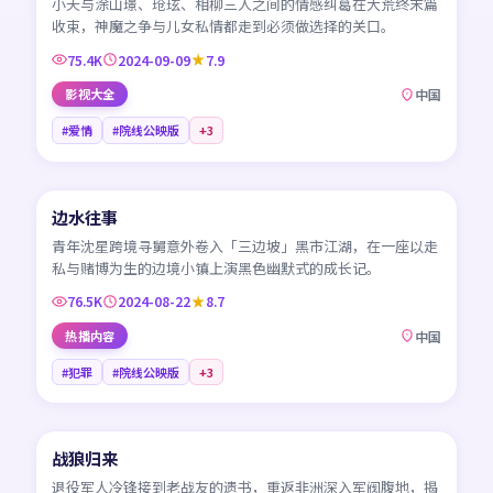
小夭与涂山璟、玱玹、相柳三人之间的情感纠葛在大荒终末篇
收束，神魔之争与儿女私情都走到必须做选择的关口。
75.4K
2024-09-09
7.9
影视大全
中国
#爱情
#院线公映版
+
3
45:57
边水往事
NEW
CN
青年沈星跨境寻舅意外卷入「三边坡」黑市江湖，在一座以走
私与赌博为生的边境小镇上演黑色幽默式的成长记。
76.5K
2024-08-22
8.7
热播内容
中国
#犯罪
#院线公映版
+
3
99:50
战狼归来
NEW
CN
退役军人冷锋接到老战友的遗书，重返非洲深入军阀腹地，揭