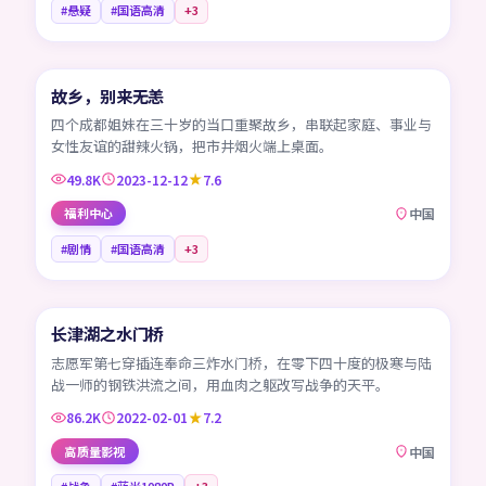
#悬疑
#国语高清
+
3
45:14
故乡，别来无恙
CN
四个成都姐妹在三十岁的当口重聚故乡，串联起家庭、事业与
女性友谊的甜辣火锅，把市井烟火端上桌面。
49.8K
2023-12-12
7.6
福利中心
中国
#剧情
#国语高清
+
3
99:16
长津湖之水门桥
CN
志愿军第七穿插连奉命三炸水门桥，在零下四十度的极寒与陆
战一师的钢铁洪流之间，用血肉之躯改写战争的天平。
86.2K
2022-02-01
7.2
高质量影视
中国