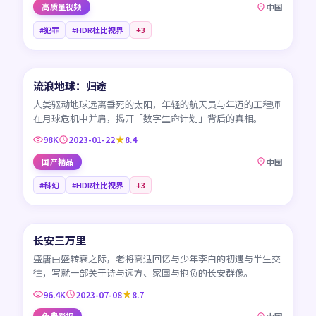
高质量视频
中国
#犯罪
#HDR杜比视界
+
3
99:51
流浪地球：归途
CN
人类驱动地球远离垂死的太阳，年轻的航天员与年迈的工程师
在月球危机中并肩，揭开「数字生命计划」背后的真相。
98K
2023-01-22
8.4
国产精品
中国
#科幻
#HDR杜比视界
+
3
95:17
长安三万里
CN
盛唐由盛转衰之际，老将高适回忆与少年李白的初遇与半生交
往，写就一部关于诗与远方、家国与抱负的长安群像。
96.4K
2023-07-08
8.7