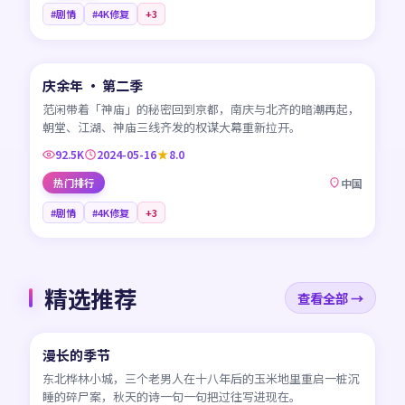
#剧情
#4K修复
+
3
45:26
庆余年 · 第二季
CN
范闲带着「神庙」的秘密回到京都，南庆与北齐的暗潮再起，
朝堂、江湖、神庙三线齐发的权谋大幕重新拉开。
92.5K
2024-05-16
8.0
热门排行
中国
#剧情
#4K修复
+
3
精选推荐
查看全部 →
45:17
漫长的季节
CN
东北桦林小城，三个老男人在十八年后的玉米地里重启一桩沉
睡的碎尸案，秋天的诗一句一句把过往写进现在。