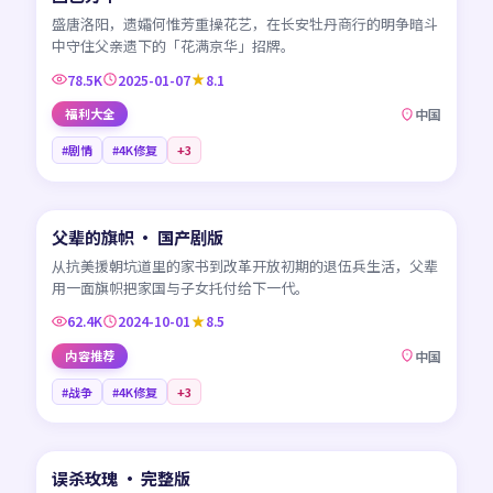
盛唐洛阳，遗孀何惟芳重操花艺，在长安牡丹商行的明争暗斗
中守住父亲遗下的「花满京华」招牌。
78.5K
2025-01-07
8.1
福利大全
中国
#剧情
#4K修复
+
3
45:22
父辈的旗帜 · 国产剧版
NEW
CN
从抗美援朝坑道里的家书到改革开放初期的退伍兵生活，父辈
用一面旗帜把家国与子女托付给下一代。
62.4K
2024-10-01
8.5
内容推荐
中国
#战争
#4K修复
+
3
99:32
误杀玫瑰 · 完整版
NEW
CN