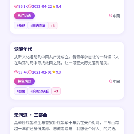
96.1K
2023-04-22
9.4
热门内容
中国
#悬疑
#国语高清
+
3
45:01
觉醒年代
CN
从新文化运动到中国共产党成立，新青年杂志社的一群读书人
在动荡时局中寻找救国之路，让一段宏大历史落到笔尖。
95.4K
2021-02-01
9.3
特色内容
中国
#剧情
#院线公映版
+
3
99:19
无间道 · 三部曲
HK
黑帮卧底警校生与警察卧底黑帮十年后在天台对峙，三部曲跨
越十年讲述身份焦虑、忠诚崩塌与「我想做个好人」的咒语。