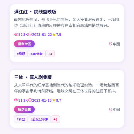
满江红 · 院线重映版
热门
CN
南宋绍兴年间，岳飞身死四年后，金人使者深夜遇刺，一场围
绕《满江红》遗稿的反转博弈在宰相府高墙内悄然展开。
92.3K
2023-01-22
7.9
福利专区
中国
#悬疑
#4K修复
+
3
45:08
三体 · 真人剧集版
热门
CN
从文革年代的红岸基地到当代的纳米物理实验，一场跨越四百
年的宇宙审判悄然降临，地球文明在三体世界的注视下颤抖。
91.3K
2023-01-15
8.7
精选合集
中国
#科幻
#蓝光1080P
+
3
99:19