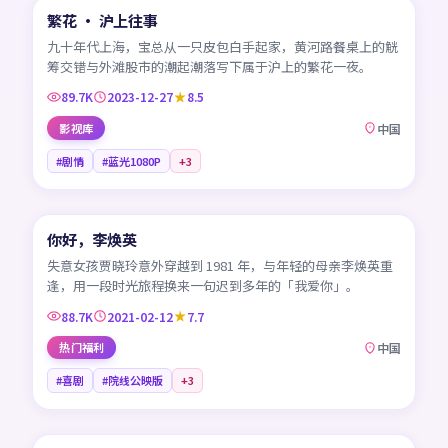
繁花 · 沪上往事
热门
CN
九十年代上海，宝总从一只皮包白手起家，黄河路餐桌上的觥
筹交错与外滩股市的潮起潮落写下属于沪上的繁花一夜。
89.7K
2023-12-27
8.5
影视库
中国
#剧情
#蓝光1080P
+
3
99:08
你好，李焕英
热门
CN
失意女孩贾晓玲意外穿越到 1981 年，与年轻的母亲李焕英重
逢，用一段时光旅程换来一句迟到多年的「我爱你」。
88.7K
2021-02-12
7.7
热门福利
中国
#喜剧
#院线公映版
+
3
99:04