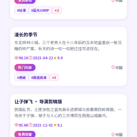
免费影视
中国
#动漫
#蓝光1080P
+
2
45:17
漫长的季节
CN
东北桦林小城，三个老男人在十八年后的玉米地里重启一桩沉
睡的碎尸案，秋天的诗一句一句把过往写进现在。
96.1K
2023-04-22
9.4
热门内容
中国
#悬疑
#国语高清
+
3
99:41
让子弹飞 · 导演剪辑版
CN
民国乱世，土匪张牧之冒充县长进鹅城与恶霸黄四郎周旋，一
场关于子弹、银子与人心的三方博弈在西南山城展开。
95.6K
2023-12-01
9.1
免费观看
中国