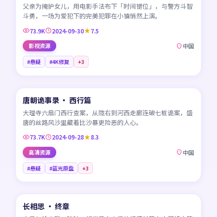
父亲为掩护女儿，用电影手法布下「时间错位」，与警方斗智
斗勇，一场为爱犯下的完美犯罪在小镇悄然上演。
73.9K
2024-09-30
7.5
影视资源
中国
#悬疑
#4K修复
+
3
45:32
唐朝诡事录 · 西行篇
NEW
CN
大理寺六扇门西行查案，从陇右到河西走廊连破七桩诡案，盛
唐的丝路风沙里藏着比沙暴更险恶的人心。
73.7K
2024-09-28
8.3
高清资源
中国
#悬疑
#蓝光原盘
+
3
45:59
长相思 · 终章
NEW
CN