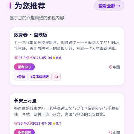
为您推荐
查看全部 →
基于您的兴趣精选的影视内容
99:55
致青春 · 重映版
CN
九十年代末某高校建筑系，郑微跨过三千里追到大学的儿时玩
伴林静，再到与陈孝正的爱恨纠缠，写就一代人的青春注脚。
45.8K
2023-05-04
6.6
福利中心
中国
#爱情
#导演剪辑版
+
3
95:17
长安三万里
CN
盛唐由盛转衰之际，老将高适回忆与少年李白的初遇与半生交
往，写就一部关于诗与远方、家国与抱负的长安群像。
96.4K
2023-07-08
8.7
免费影视
中国