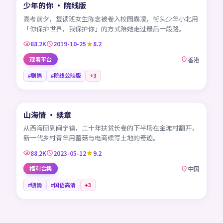
少年的你 · 院线版
热门
HK
高考前夕，复读班女生陈念被卷入校园霸凌，街头少年小北用
「你保护世界，我保护你」的方式陪她走过最后一段路。
88.2K
2019-10-25
8.2
观看平台
香港
#剧情
#院线公映版
+
3
45:18
山海情 · 续章
热门
CN
从西海固到闽宁镇，二十年扶贫长卷的下半场在金滩村翻开，
新一代乡村青年用菌菇与电商续写土地的奇迹。
88.2K
2023-05-12
9.2
福利合集
中国
#剧情
#国语高清
+
3