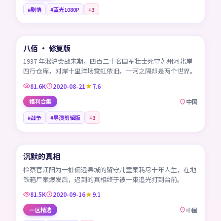
#剧情
#蓝光1080P
+
3
99:59
八佰 · 修复版
CN
1937 年淞沪会战末期，四百二十名国军壮士死守苏州河北岸
四行仓库，对岸十里洋场霓虹依旧，一河之隔却是两个世界。
81.6K
2020-08-21
7.6
福利合集
中国
#战争
#导演剪辑版
+
3
45:13
沉默的真相
CN
检察官江阳为一桩偏远县城的留守儿童案耗尽十年人生，在地
铁箱尸案爆发后，迟到的真相终于被一束追光打到台前。
81.5K
2020-09-16
9.1
一区精选
中国