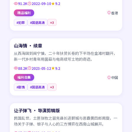
91.2K
2022-09-10
9.2
精品福利
香港
#犯罪
#国语高清
+
3
45:18
山海情 · 续章
CN
从西海固到闽宁镇，二十年扶贫长卷的下半场在金滩村翻开，
新一代乡村青年用菌菇与电商续写土地的奇迹。
88.2K
2023-05-12
9.2
福利合集
中国
#剧情
#国语高清
+
3
99:41
让子弹飞 · 导演剪辑版
CN
民国乱世，土匪张牧之冒充县长进鹅城与恶霸黄四郎周旋，一
场关于子弹、银子与人心的三方博弈在西南山城展开。