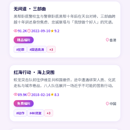
无间道 · 三部曲
热门
HK
黑帮卧底警校生与警察卧底黑帮十年后在天台对峙，三部曲跨
越十年讲述身份焦虑、忠诚崩塌与「我想做个好人」的咒语。
91.2K
2022-09-10
9.2
精品福利
香港
#犯罪
#国语高清
+
3
99:33
红海行动 · 海上突围
热门
CN
蛟龙突击队前往伊维亚共和国撤侨，途中遭遇绑架人质、化武
走私与城市巷战，八人队伍展开一场近乎不可能的营救行动。
89.9K
2018-02-16
8.3
免费福利
中国
#动作
#4K修复
+
3
45:06