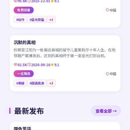
95.6K
2023-12-01
9.1
免费观看
中国
#动作
#蓝光原盘
+
3
45:13
沉默的真相
CN
检察官江阳为一桩偏远县城的留守儿童案耗尽十年人生，在地
铁箱尸案爆发后，迟到的真相终于被一束追光打到台前。
81.5K
2020-09-16
9.1
一区精选
中国
#悬疑
#国语高清
+
3
最新发布
查看全部 →
45:24
国色芳华
NEW
CN