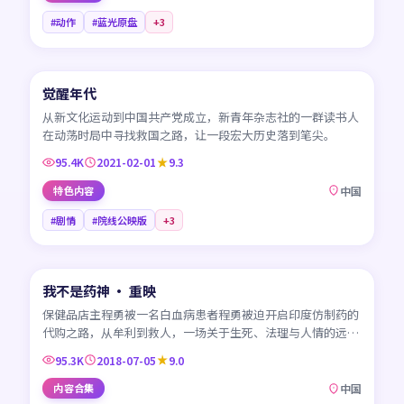
#动作
#蓝光原盘
+
3
45:01
觉醒年代
CN
从新文化运动到中国共产党成立，新青年杂志社的一群读书人
在动荡时局中寻找救国之路，让一段宏大历史落到笔尖。
95.4K
2021-02-01
9.3
特色内容
中国
#剧情
#院线公映版
+
3
99:30
我不是药神 · 重映
CN
保健品店主程勇被一名白血病患者程勇被迫开启印度仿制药的
代购之路，从牟利到救人，一场关于生死、法理与人情的远
征。
95.3K
2018-07-05
9.0
内容合集
中国