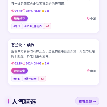
开一桩跨国军火走私案背后的滔天阴谋。
79.3K
2024-08-09
7.0
精品推荐
中国
#动作
#HDR杜比视界
+
3
45:33
苍兰诀 · 续传
NEW
CN
魔尊东方青苍与花神之女小兰花的故事翻到新篇，月族与息壤
的旧账在三界之间重新清算。
62.1K
2024-08-07
7.6
观影天堂
中国
#奇幻
#蓝光原盘
+
3
人气精选
查看全部 →
99:34